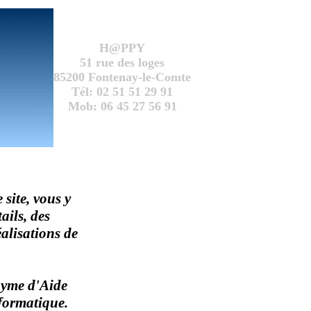
H@PPY
51 rue des loges
85200 Fontenay-le-Comte
Tél: 02 51 51 29 91
Mob: 06 45 27 56 91
site, vous y
ails, des
éalisations de
nyme d'Aide
formatique.