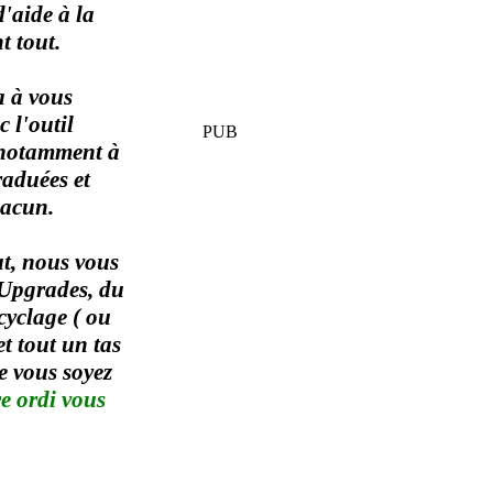
d'aide à la
t tout.
a à vous
c l'outil
PUB
 notamment à
raduées et
hacun.
ut, nous vous
 Upgrades, du
yclage ( ou
t tout un tas
e vous soyez
e ordi vous